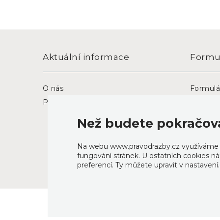
Aktuální informace
Formu
O nás
Formulá
Prohlášení o přístupnosti
Formulá
Než budete pokračov
Na webu www.pravodrazby.cz využíváme co
fungování stránek. U ostatních cookies ná
preferencí. Ty můžete upravit v nastavení
Vytvořeno profesionály z
PERTLIK SOFTWARE
.