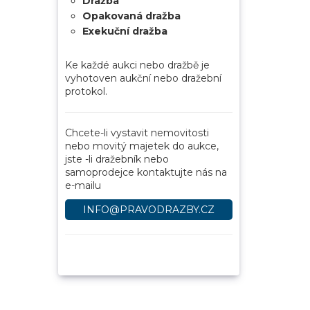
Dražba
Opakovaná dražba
Exekuční dražba
Ke každé aukci nebo dražbě je
vyhotoven aukční nebo dražební
protokol.
Chcete-li vystavit nemovitosti
nebo movitý majetek do aukce,
jste -li dražebník nebo
samoprodejce kontaktujte nás na
e-mailu
INFO@PRAVODRAZBY.CZ