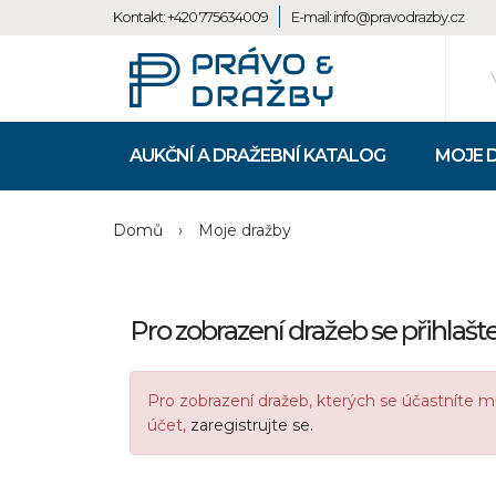
Kontakt: +420 775634009
E-mail: info@pravodrazby.cz
AUKČNÍ A DRAŽEBNÍ KATALOG
MOJE 
Domů
›
Moje dražby
Pro zobrazení dražeb se přihlašte
Pro zobrazení dražeb, kterých se účastníte m
účet,
zaregistrujte se.