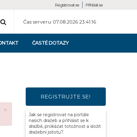
Registrovat se
Přihlásit se
Čas serveru:
07.08.2026 23:41:16
ONTAKT
ČASTÉ DOTAZY
REGISTRUJTE SE!
×
Jak se registrovat na portále
našich dražeb a přihlásit se k
dražbě, prokázat totožnost a složit
dražební jistotu?.