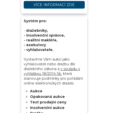
VÍCE INFORMACÍ ZDE
Systém pro:
-
dražebníky,
- insolvenční správce,
- realitní makléře,
- exekutory
- vyhlašovatele.
Vystavíme Vám aukci jako
vyhlašovateli nebo dražbu dle
dražebního zákona a
v souladu s
vyhláškou 18/2014 Sb.
která
stanovuje podmínky pro pořádání
online elektronických dražeb.
Aukce
Opakovaná aukce
Test prodejní ceny
Insolvenční aukce