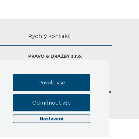
Rychlý kontakt
PRÁVO & DRAŽBY s.r.o.
Na Větřáku 1051/8
747 23, Bolatice
ické
IČ: 19584920
Datová schránka: xc82yw3
Bankovní spojení: 1122331208/5500
Koncesovaný dražebník dle zak. č. 26/2000
ajů
Sb.
Nastavení