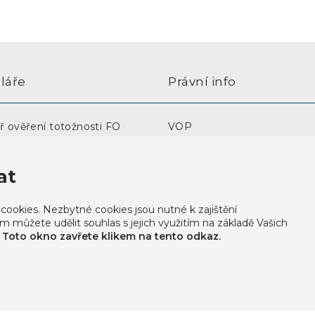
láře
Právní info
ř ověření totožnosti FO
VOP
ř ověření totožnosti PO
Whistleblowing
Smlouva o účasti v elektron
at
aukci
Vzor aukční vyhlášky
okies. Nezbytné cookies jsou nutné k zajištění
m můžete udělit souhlas s jejich využitím na základě Vašich
Zásady ochrany osobních úd
.
Toto okno zavřete klikem na tento odkaz.