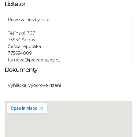
Licitátor
Právo & Dražby s.r.o.
Těšínská 707
73934 Šenov
Česká republika
775634009
tumova@pravodrazby.cz
Dokumenty
Vyhláška, výběrové řízeni