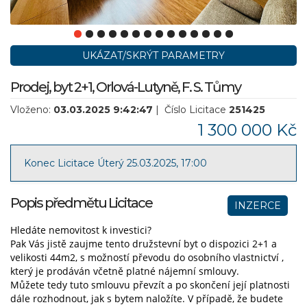
UKÁZAT/SKRÝT PARAMETRY
Prodej, byt 2+1, Orlová-Lutyně, F. S. Tůmy
Vloženo:
03.03.2025 9:42:47
| Číslo Licitace
251425
1 300 000 Kč
Konec Licitace Úterý 25.03.2025, 17:00
Popis předmětu Licitace
INZERCE
Hledáte nemovitost k investici?
Pak Vás jistě zaujme tento družstevní byt o dispozici 2+1 a
velikosti 44m2, s možností převodu do osobního vlastnictví ,
který je prodáván včetně platné nájemní smlouvy.
Můžete tedy tuto smlouvu převzít a po skončení její platnosti
dále rozhodnout, jak s bytem naložíte. V případě, že budete