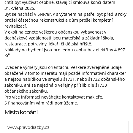
chtít byt využívat osobně, stávající smlouva končí datem
31.května 2025.
Byt se nachází v 5NP/8NP s výtahem na patře, byt před 8 roky
prošel částečnou rekonstrukcí a dům prošel kompletní
revitalizací.
V okolí naleznete veškerou občanskou vybavenost v
docházkové vzdálenosti jsou mateřská a základní škola,
restaurace, potraviny, lékaři či dětská hřiště.
Náklady na bydlení jsou pro jednu osobu bez elektřiny 4 897
KČ
Uvedené výměry jsou orientační. Veškeré zveřejněné údaje
obsažené v tomto inzerátu mají pozdě informativní charakter
a nejsou nabídkou ve smyslu §1731, nebo §1732 občanského
zákoníku, ani se nejedná o veřejný příslib dle §1733
občanského zákoníku.
Pro více informací neváhejte kontaktovat makléře.
S financováním vám rádi pomůžeme.
Místo konání
www.pravodrazby.cz