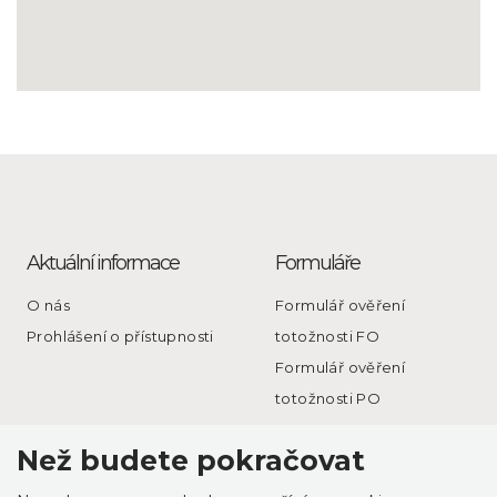
Aktuální informace
Formuláře
O nás
Formulář ověření
Prohlášení o přístupnosti
totožnosti FO
Formulář ověření
totožnosti PO
Než budete pokračovat
Právní info
Rychlý kontakt
PRÁVO & DRAŽBY s.r.o.